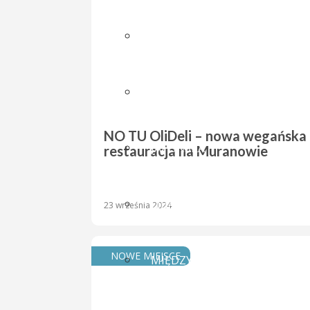
GRUZIŃSKA
HISZPAŃSKA
NO TU OliDeli – nowa wegańska
JAPOŃSKA
restauracja na Muranowie
LIBAŃSKA
23 września 2024
NOWE MIEJSCE
MIĘDZYNARODOWA