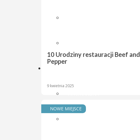
WYDARZENIE
CIEKAWE MIEJSCE
10 Urodziny restauracji Beef and
Pepper
KUCHNIA
9 kwietnia 2025
AFRYKAŃSKA
NOWE MIEJSCE
AMERYKAŃSKA