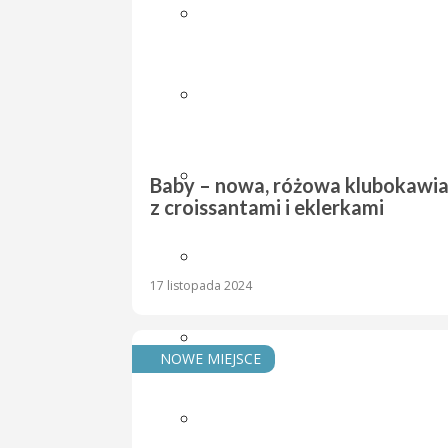
AZJATYCKA
BAŁKAŃSKA
CHIŃSKA
Baby – nowa, różowa klubokawia
z croissantami i eklerkami
CZESKA
17 listopada 2024
FRANCUSKA
NOWE MIEJSCE
GRECKA