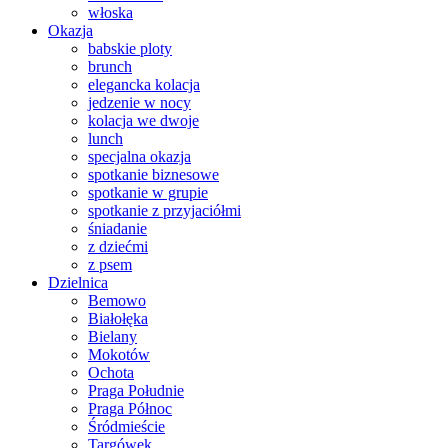
włoska
Okazja
babskie ploty
brunch
elegancka kolacja
jedzenie w nocy
kolacja we dwoje
lunch
specjalna okazja
spotkanie biznesowe
spotkanie w grupie
spotkanie z przyjaciółmi
śniadanie
z dziećmi
z psem
Dzielnica
Bemowo
Białołęka
Bielany
Mokotów
Ochota
Praga Południe
Praga Północ
Śródmieście
Targówek