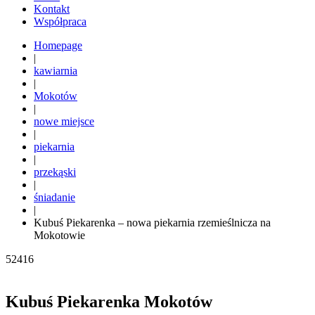
Kontakt
Współpraca
Homepage
|
kawiarnia
|
Mokotów
|
nowe miejsce
|
piekarnia
|
przekąski
|
śniadanie
|
Kubuś Piekarenka – nowa piekarnia rzemieślnicza na
Mokotowie
52416
Kubuś Piekarenka Mokotów