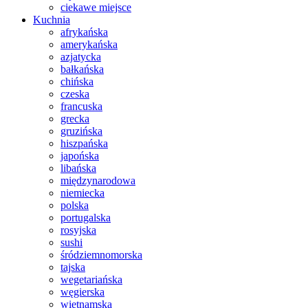
ciekawe miejsce
Kuchnia
afrykańska
amerykańska
azjatycka
bałkańska
chińska
czeska
francuska
grecka
gruzińska
hiszpańska
japońska
libańska
międzynarodowa
niemiecka
polska
portugalska
rosyjska
sushi
śródziemnomorska
tajska
wegetariańska
węgierska
wietnamska