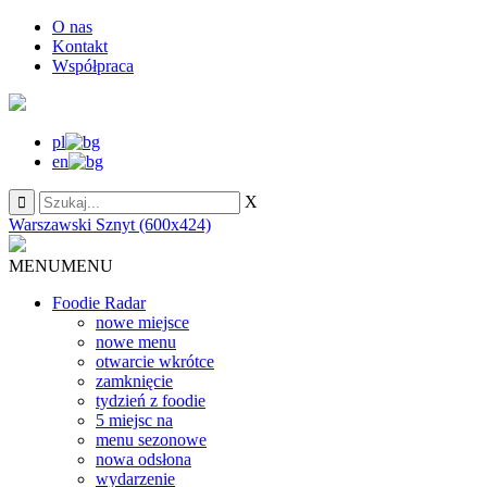
O nas
Kontakt
Współpraca
pl
en
X
Warszawski Sznyt (600x424)
MENU
MENU
Foodie Radar
nowe miejsce
nowe menu
otwarcie wkrótce
zamknięcie
tydzień z foodie
5 miejsc na
menu sezonowe
nowa odsłona
wydarzenie