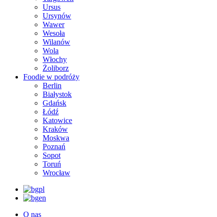
Ursus
Ursynów
Wawer
Wesoła
Wilanów
Wola
Włochy
Żoliborz
Foodie w podróży
Berlin
Białystok
Gdańsk
Łódź
Katowice
Kraków
Moskwa
Poznań
Sopot
Toruń
Wrocław
pl
en
O nas