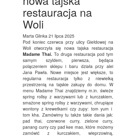
nowa tajska
restauracja na
Woli
Marta Glinka
21 lipca 2025
Pod koniec czerwca przy ulicy Giełdowej na
Woli otworzyła się nowa tajska restauracja
Madame Thai.
To druga restauracja pod tym
samym szyldem, pierwsza, będąca
polączeniem sklepu i baru działa przy alei
Jana Pawła. Nowe miejsce jest większe, to
regularna restauracja tylko z niewielką
przestrzenią na tajskie zakupy do domu. W
menu Madame Thai znajdziemy m.in. świeże
spring rollsy z warzywami lub z kurczakiem,
smażone spring rollsy z warzywami, chrupiące
wontony z krewetkami czy zupy: tom yum i
tom kha. Zamówimy tu także takie dania jak:
pad thai, czerwone curry, zielone curry,
panang curry czy pad kee mao, które możemy
zamówić z kurczakiem, wieprzowiną,